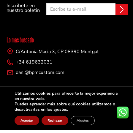
Inscribete en
E
C
nuestro boletin
n
o
v
r
i
r
a
e
r
o
Lo más buscado
e
l
C/Antonia Macia 3, CP 08390 Montgat
e
c
+34 619632031
t
r
dani@bpmcustom.com
ó
n
i
Empresa
Utilizamos cookies para ofrecerte la mejor experiencia
c
en nuestra web.
o
Sobre nosotros
Puedes aprender más sobre qué cookies utilizamos o
desactivarlas en los
ajustes
.
Contacto
Aceptar
Rechazar
Ajustes
Ayuda y soporte