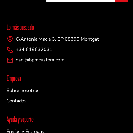
v
r
i
r
a
e
r
o
Lo más buscado
e
l
C/Antonia Macia 3, CP 08390 Montgat
e
c
+34 619632031
t
r
dani@bpmcustom.com
ó
n
i
Empresa
c
o
Sobre nosotros
Contacto
Ayuda y soporte
Envíos y Entregas