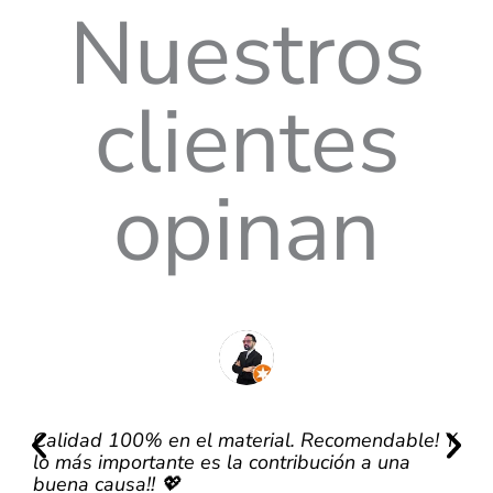
Nuestros
clientes
opinan
Calidad 100% en el material. Recomendable! Y
Mu
lo más importante es la contribución a una
po
J
buena causa!! 💖