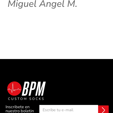
Miguel Angel M.
Inscribete en
E
C
nuestro boletin
n
o