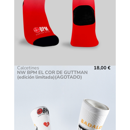
Calcetines
18,00
€
NW BPM EL COR DE GUTTMAN
(edición limitada)(AGOTADO)