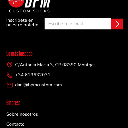
Inscribete en
E
C
nuestro boletin
n
o
v
r
i
r
a
e
r
o
Lo más buscado
e
l
C/Antonia Macia 3, CP 08390 Montgat
e
c
+34 619632031
t
r
dani@bpmcustom.com
ó
n
i
Empresa
c
o
Sobre nosotros
Contacto