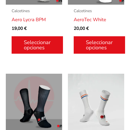
se
se
Calcetines
Calcetines
pueden
pueden
Aero Lycra BPM
AeroTec White
elegir
elegir
19,00
€
20,00
€
en
en
la
la
Seleccionar
Seleccionar
página
página
opciones
opciones
de
de
producto
producto
Este
Este
producto
producto
tiene
tiene
múltiples
múltiples
variantes.
variantes.
Las
Las
opciones
opciones