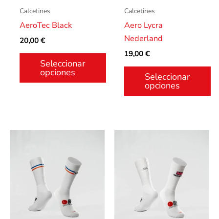
se
se
Calcetines
Calcetines
pueden
pueden
AeroTec Black
Aero Lycra
elegir
elegir
Nederland
20,00
€
en
en
19,00
€
la
la
Seleccionar
página
página
opciones
Seleccionar
de
de
opciones
producto
producto
Este
Este
producto
producto
tiene
tiene
múltiples
múltiples
variantes.
variantes.
Las
Las
opciones
opciones