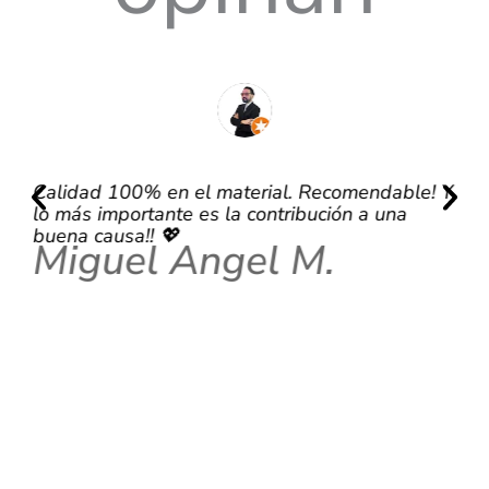
Calidad 100% en el material. Recomendable! Y
Mu
lo más importante es la contribución a una
po
J
buena causa!! 💖
Miguel Angel M.