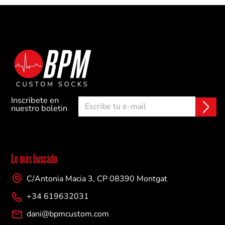
Inscribete en
E
C
nuestro boletin
n
o
v
r
i
r
a
e
r
o
Lo más buscado
e
l
C/Antonia Macia 3, CP 08390 Montgat
e
c
+34 619632031
t
r
dani@bpmcustom.com
ó