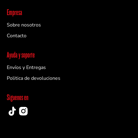
n
i
Empresa
c
o
Sobre nosotros
Contacto
Ayuda y soporte
Envíos y Entregas
Politica de devoluciones
Siguenos en