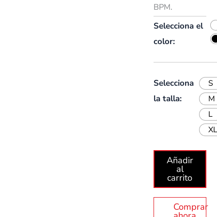
BPM.
Selecciona el
color:
Selecciona
S
la talla:
M
L
X
Añadir
al
carrito
Comprar
ahora