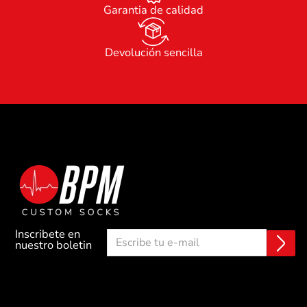
Garantia de calidad
Devolución sencilla
Inscribete en
E
C
nuestro boletin
n
o
v
r
i
r
a
e
r
o