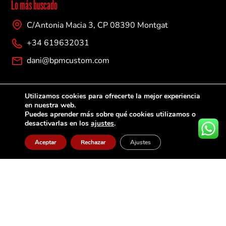
Lo más buscado
e
l
C/Antonia Macia 3, CP 08390 Montgat
e
c
+34 619632031
t
r
dani@bpmcustom.com
ó
n
i
Empresa
Utilizamos cookies para ofrecerte la mejor experiencia
c
en nuestra web.
o
Sobre nosotros
Puedes aprender más sobre qué cookies utilizamos o
desactivarlas en los
ajustes
.
Contacto
Aceptar
Rechazar
Ajustes
Ayuda y soporte
Envíos y Entregas
Politica de devoluciones