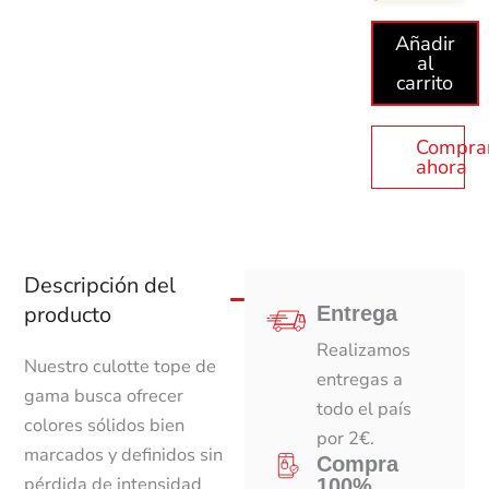
Añadir
al
carrito
Compra
ahora
Descripción del
producto
Entrega
Realizamos
Nuestro culotte tope de
entregas a
gama busca ofrecer
todo el país
colores sólidos bien
por 2€.
marcados y definidos sin
Compra
pérdida de intensidad
100%