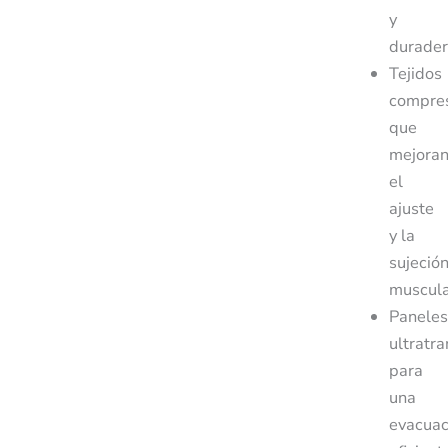
y
durader
Tejidos
compre
que
mejora
el
ajuste
y la
sujeció
muscula
Paneles
ultratr
para
una
evacuac