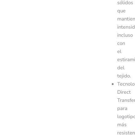
sólidos
que
mantie
intensi
incluso
con
el
estiram
del
tejido.
Tecnolo
Direct
Transfe
para
logotip
más
resiste