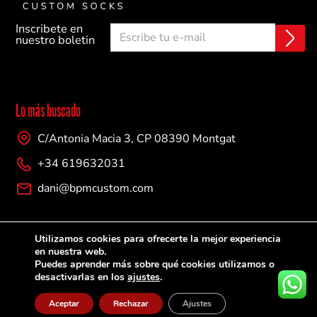
Inscribete en
E
C
nuestro boletin
n
o
v
r
i
r
a
e
r
o
Lo más buscado
e
l
C/Antonia Macia 3, CP 08390 Montgat
e
c
+34 619632031
t
r
dani@bpmcustom.com
ó
n
i
Empresa
c
Utilizamos cookies para ofrecerte la mejor experiencia
o
Sobre nosotros
en nuestra web.
Puedes aprender más sobre qué cookies utilizamos o
Contacto
desactivarlas en los
ajustes
.
Aceptar
Rechazar
Ajustes
Ayuda y soporte