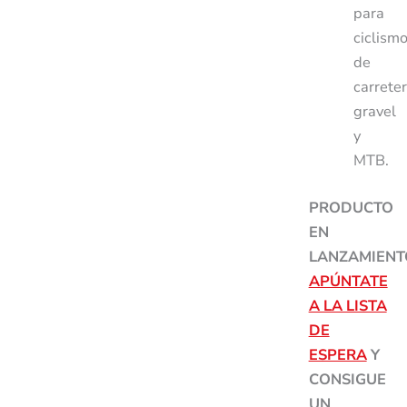
para
ciclism
de
carreter
gravel
y
MTB.
PRODUCTO
EN
LANZAMIENT
APÚNTATE
A LA LISTA
DE
ESPERA
Y
CONSIGUE
UN